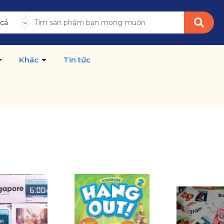
 cả
Khác
Tin tức