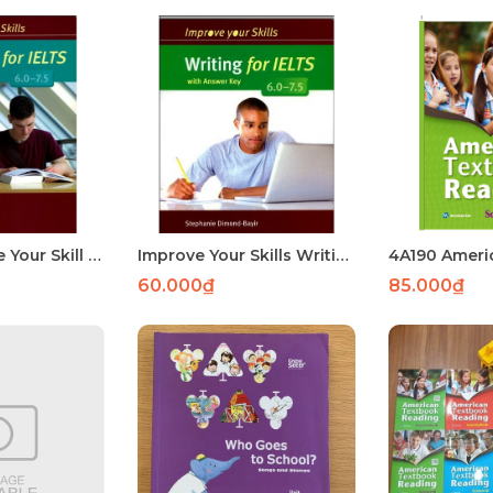
11A.22 Improve Your Skill Reading for IELTS 6.0-7.5 SB-P94
Improve Your Skills Writing for IELTS 6.0-7.5 SB
60.000₫
85.000₫