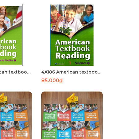
4A190 American textbook Social studies 1 laser
4A186 American textbook science 1 144 laser
85.000₫