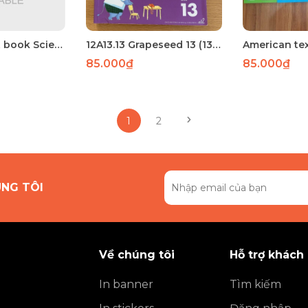
American text book Science 2
12A13.13 Grapeseed 13 (130) - Laser
85.000₫
85.000₫
1
2
ÚNG TÔI
Về chúng tôi
Hỗ trợ khách
In banner
Tìm kiếm