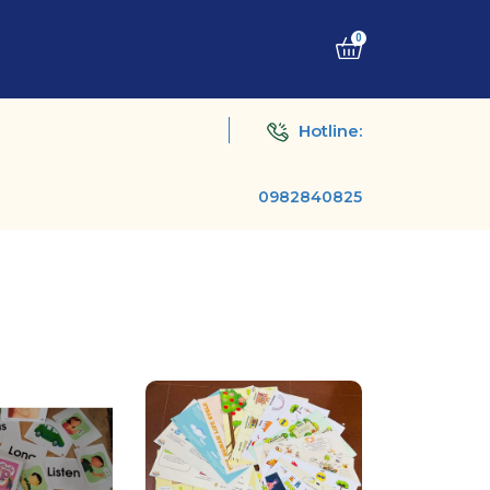
0
Hotline:
0982840825