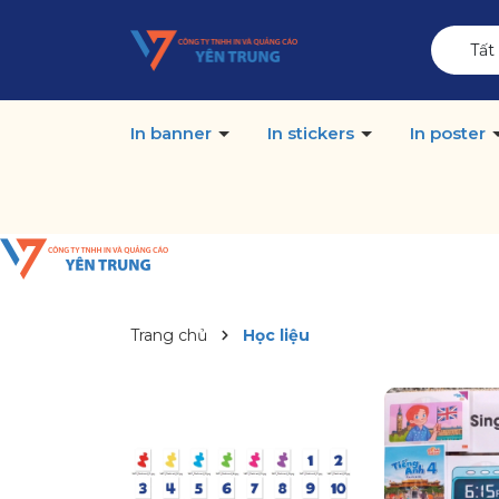
Tất
In banner
In stickers
In poster
Trang chủ
Học liệu