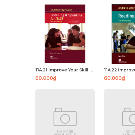
11A.21 Improve Your Skill Listening Speaking for IELTS 6.0-7.5-P119
60.000₫
60.000₫