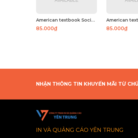
American textbook Social studies 2
85.000₫
85.000₫
NHẬN THÔNG TIN KHUYẾN MÃI TỪ CH
IN VÀ QUẢNG CÁO YÊN TRUNG