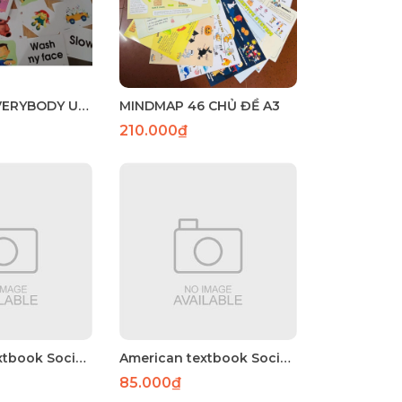
Flashcard EVERYBODY UP 1
MINDMAP 46 CHỦ ĐỀ A3
210.000₫
American textbook Social studies 4
American textbook Social studies 3
85.000₫