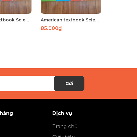
American textbook Science 4
American textbook Science 3
85.000₫
Gửi
 hàng
Dịch vụ
Trang chủ