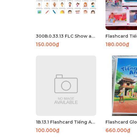
300B.0.33.13 FLC Show and Tell 1 56 thẻ A5 ép plastic
150.000₫
180.000₫
1B.13.1 Flashcard Tiếng Anh 4 Global Success (Kỳ 1) : 40 thẻ A5 2 mặt ép plastic
100.000₫
660.000₫