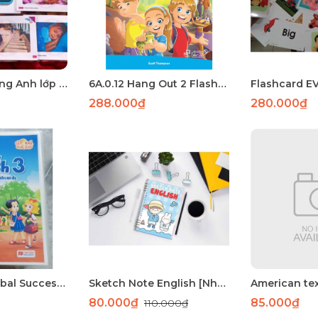
Flashcard Tiếng Anh lớp 4 Global Success tập 2 : 73 THẺ A5 2 MẶT ÉP PLASTIC
6A.0.12 Hang Out 2 Flashcards 144 A5 2 mặt ép plastic
288.000₫
280.000₫
Flashcard Global Success 3 (Kỳ 1+2)
Sketch Note English [Nhập]
80.000₫
85.000₫
110.000₫