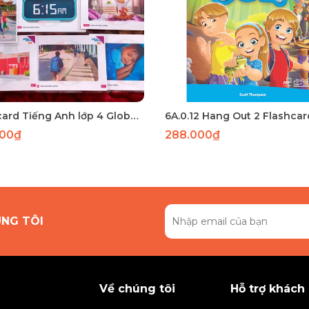
Flashcard Tiếng Anh lớp 4 Global Success tập 2 : 73 THẺ A5 2 MẶT ÉP PLASTIC
000₫
288.000₫
ÚNG TÔI
Về chúng tôi
Hỗ trợ khách