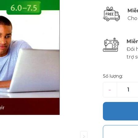
Miễ
Cho
Miễn
Đổi 
trợ 
Số lượng:
–