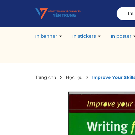
Tất
In banner
In stickers
In poster
Trang chủ
Học liệu
Improve Your Skill