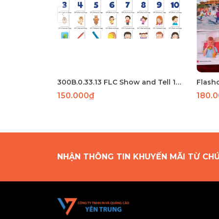
300B.0.33.13 FLC Show and Tell 1 56 thẻ A5 ép plastic
150.000₫
180.
NHẬN THÔNG TIN KHUYẾN MÃI TỪ CH