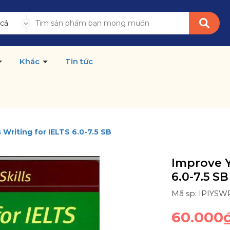
 cả
Khác
Tin tức
s Writing for IELTS 6.0-7.5 SB
Improve Y
6.0-7.5 SB
Mã sp: IPIYSW
60.000