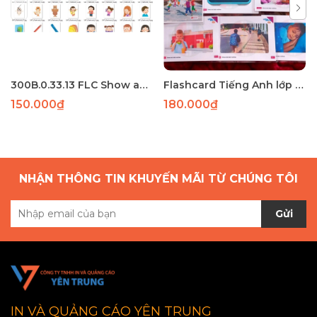
300B.0.33.13 FLC Show and Tell 1 56 thẻ A5 ép plastic
Flashcard Tiếng Anh lớp 4 Global Success tập 2 : 73 THẺ A5 2 MẶT ÉP PLASTIC
150.000₫
180.000₫
NHẬN THÔNG TIN KHUYẾN MÃI TỪ CHÚNG TÔI
Gửi
IN VÀ QUẢNG CÁO YÊN TRUNG