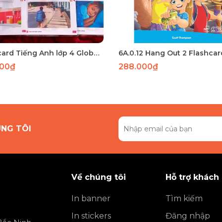
Flashcard Tiếng Anh lớp 4 Global Success tập 2 : 73 THẺ A5 2 MẶT ÉP PLASTIC
000₫
288.000₫
ÚNG TÔI
Về chúng tôi
Hỗ trợ khách
In banner
Tìm kiếm
In stickers
Đăng nhập