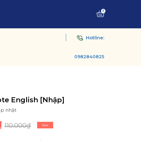
0
Hotline:
0982840825
te English [Nhập]
ập nhật
₫
110.000₫
Sale