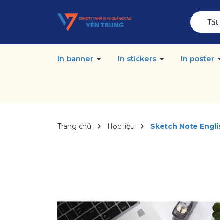
Tất
In banner
In stickers
In poster
Trang chủ
Học liệu
Sketch Note Engli