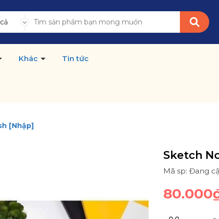
 cả
Khác
Tin tức
sh [Nhập]
Sketch No
Mã sp: Đang c
80.000