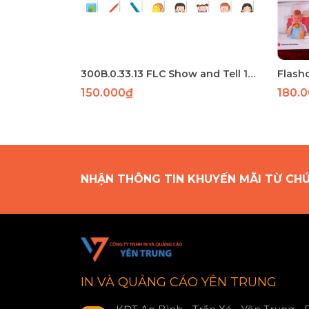
300B.0.33.13 FLC Show and Tell 1 56 thẻ A5 ép plastic
150.000₫
180.
NHẬN THÔNG TIN KHUYẾN MÃI TỪ CH
IN VÀ QUẢNG CÁO YÊN TRUNG