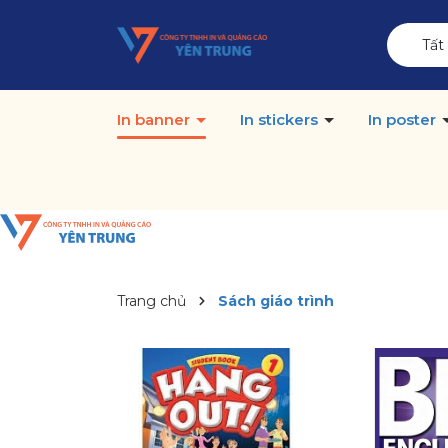
Tất
In banner
In stickers
In poster
Trang chủ
Sách giáo trình