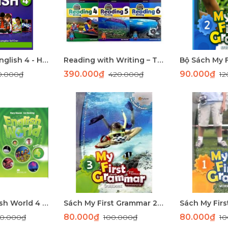
Bộ Sách Big English 4 - Học Tiếng Anh Toàn Diện Cho Học Sinh Tiểu Học
Reading with Writing – Trọn Bộ Sách Luyện Kỹ Năng Đọc Hiểu & Viết Tiếng Anh Từ Cơ Bản Đến Nâng Cao
390.000₫
90.000₫
0.000₫
420.000₫
12
Bộ Sách English World 4 - Học Tiếng Anh Hiệu Quả Cho Trẻ Em
Sách My First Grammar 2nd Edition (Level 3) - Nâng Cao Ngữ Pháp Tiếng Anh Dành Cho Trẻ Em
80.000₫
80.000₫
0.000₫
100.000₫
10