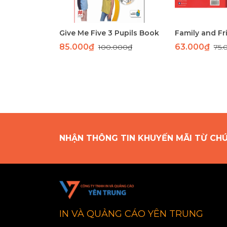
Give Me Five 3 Pupils Book
85.000₫
63.000₫
100.000₫
75.
NHẬN THÔNG TIN KHUYẾN MÃI TỪ CH
IN VÀ QUẢNG CÁO YÊN TRUNG