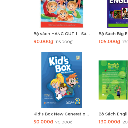
Bộ sách HANG OUT 1 - Sách học tiếng Anh giao tiếp dành cho học sinh tiểu học
90.000₫
105.000₫
115.000₫
13
Kid's Box New Generation 2 Pupil's Book – Giáo Trình Tiếng Anh Cambridge Chuẩn CEFR A1
50.000₫
130.000₫
70.000₫
20