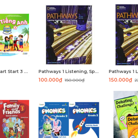
Tiếng anh Smart Start 3 sách học
Pathways 1 Listening, Speaking, and Critical Thinking
100.000₫
150.000₫
150.000₫
2