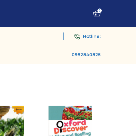
0
Hotline:
0982840825