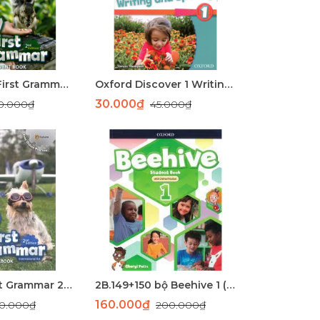
Bộ Sách My First Grammar 2nd Edition Level 2 - Học Ngữ Pháp Tiếng Anh Cơ Bản Cho Trẻ Em*
Oxford Discover 1 Writing and Spelling – Sách Luyện Viết và Chính Tả Tiếng Anh Cơ Bản
30.000₫
0.000₫
45.000₫
Sách My First Grammar 2nd Edition Level 2 - Ngữ Pháp Tiếng Anh Cơ Bản Dành Cho Trẻ Em
2B.149+150 bộ Beehive 1 (SB lazer+WB đen trắng)
160.000₫
0.000₫
200.000₫