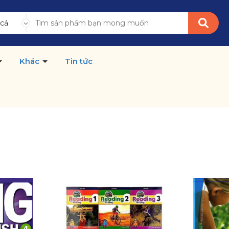
 cả
Khác
Tin tức