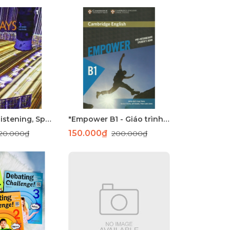
Pathways 1 Listening, Speaking, and Critical Thinking
"Empower B1 - Giáo trình học tiếng Anh giao tiếp hiệu quả"
150.000₫
20.000₫
200.000₫