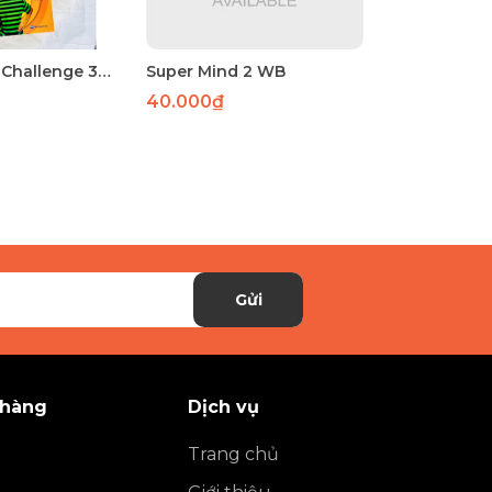
Bộ Debating Challenge 3 quyển (Sách nhập khẩu)
Super Mind 2 WB
40.000₫
Gửi
 hàng
Dịch vụ
Trang chủ