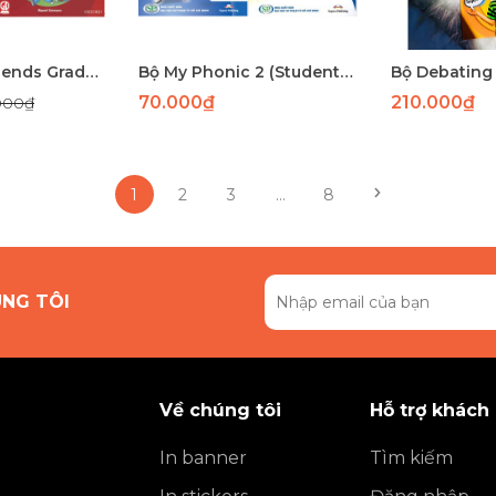
Family and Friends Grade 3 American Special Edition – Sách Học Tiếng Anh Dành Cho Học Sinh Lớp 3
Bộ My Phonic 2 (Studentbook+ Workbook)
70.000₫
210.000₫
000₫
1
2
3
...
8
ÚNG TÔI
Về chúng tôi
Hỗ trợ khách
In banner
Tìm kiếm