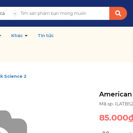
 cả
Khác
Tin tức
k Science 2
American 
Mã sp: ILATBS
85.000