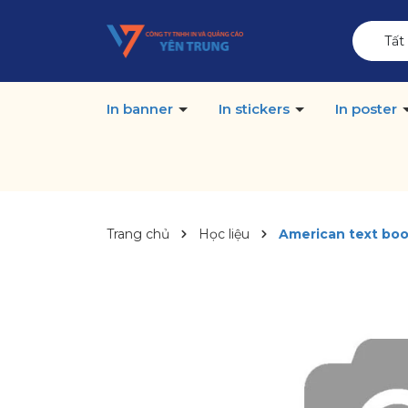
Tất
In banner
In stickers
In poster
Trang chủ
Học liệu
American text boo