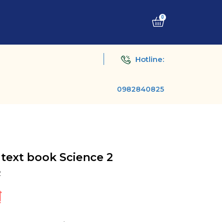
0
Hotline:
0982840825
text book Science 2
2
₫