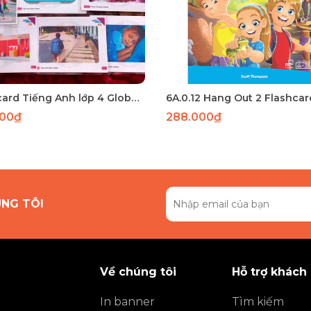
Flashcard Tiếng Anh lớp 4 Global Success tập 2 : 73 THẺ A5 2 MẶT ÉP PLASTIC
000₫
288.000₫
ÚNG TÔI
Về chúng tôi
Hỗ trợ khách
In banner
Tìm kiếm