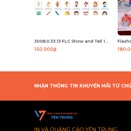
300B.0.33.13 FLC Show and Tell 1 56 thẻ A5 ép plastic
150.000₫
180.
NHẬN THÔNG TIN KHUYẾN MÃI TỪ CH
IN VÀ QUẢNG CÁO YÊN TRUNG