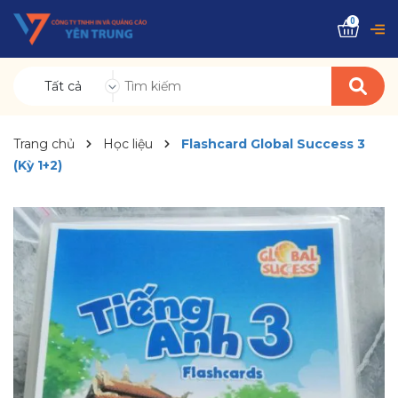
0
Tất cả
Trang chủ
Học liệu
Flashcard Global Success 3
(Kỳ 1+2)