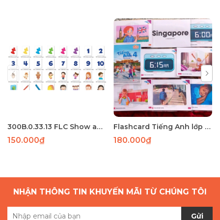
300B.0.33.13 FLC Show and Tell 1 56 thẻ A5 ép plastic
Flashcard Tiếng Anh lớp 4 Global Success tập 2 : 73 THẺ A5 2 MẶT ÉP PLASTIC
150.000₫
180.000₫
NHẬN THÔNG TIN KHUYẾN MÃI TỪ CHÚNG TÔI
Gửi