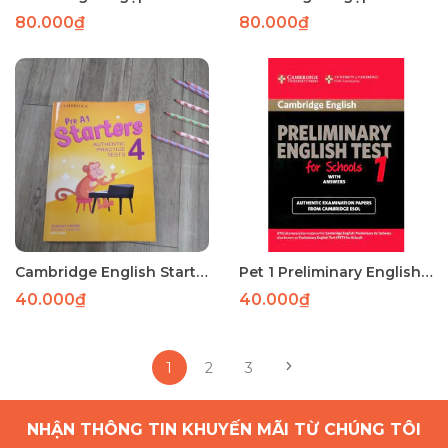
80.000₫
80.000₫
Cambridge English Starters 4 for Revised Exam from 2022
Pet 1 Preliminary English Test 1
40.000₫
40.000₫
1
2
3
NHẬN THÔNG TIN KHUYẾN MÃI TỪ CHÚNG TÔI