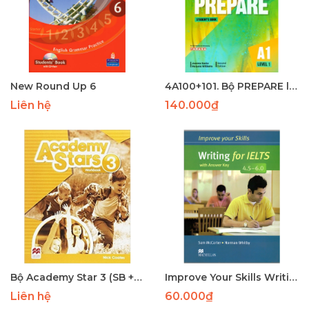
New Round Up 6
4A100+101. Bộ PREPARE level 1 (SB + WB đen trắng ) (159+86) - LASER
Liên hệ
140.000₫
Bộ Academy Star 3 (SB + WB ) - IN
Improve Your Skills Writing for IELTS 4.5-6.0 SB with key
Liên hệ
60.000₫