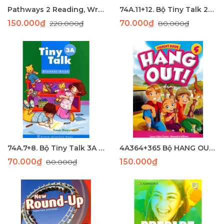
Pathways 2 Reading, Writing, and Critical Thinking
74A.11+12. Bộ Tiny Talk 2B (SB + WB) - LASER
150.000₫
70.000₫
220.000₫
80.000₫
74A.7+8. Bộ Tiny Talk 3A (SB + WB) (49+48) - laser
4A364+365 Bộ HANG OUT 4 (SB+WB) (120-96) - Laser
70.000₫
150.000₫
80.000₫