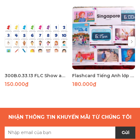
300B.0.33.13 FLC Show and Tell 1 56 thẻ A5 ép plastic
Flashcard Tiếng Anh lớp 4 Global Success tập 2 : 73 THẺ A5 2 MẶT ÉP PLASTIC
150.000₫
180.000₫
NHẬN THÔNG TIN KHUYẾN MÃI TỪ CHÚNG TÔI
Gửi