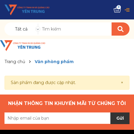
0
Tất cả
Trang chủ
Văn phòng phẩm
Sản phẩm đang được cập nhật.
×
NHẬN THÔNG TIN KHUYẾN MÃI TỪ CHÚNG TÔI
Gửi