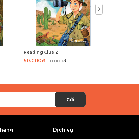
Reading Clue 2
50.000₫
200.000
60.000₫
Gửi
 hàng
Dịch vụ