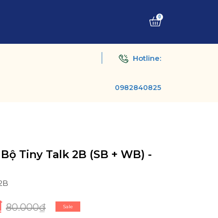
0
Hotline:
0982840825
 Bộ Tiny Talk 2B (SB + WB) -
2B
₫
80.000₫
Sale