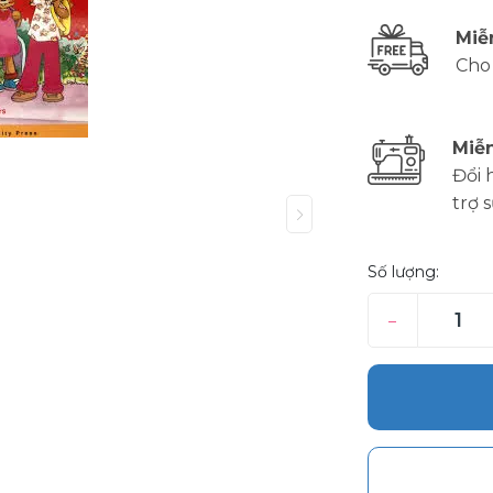
Miễ
Cho
Miễn
Đổi 
trợ 
Số lượng:
–