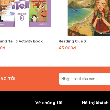
nd Tell 3 Activity Book
Reading Clue 3
00₫
45.000₫
ÚNG TÔI
Về chúng tôi
Hỗ trợ khách