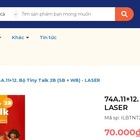
 cả
Khác
Tin tức
A.11+12. Bộ Tiny Talk 2B (SB + WB) - LASER
74A.11+12.
LASER
Mã sp: ILBTNT
70.000