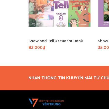
Show and Tell 3 Student Book
Show a
83.000₫
35.0
NHẬN THÔNG TIN KHUYẾN MÃI TỪ CH