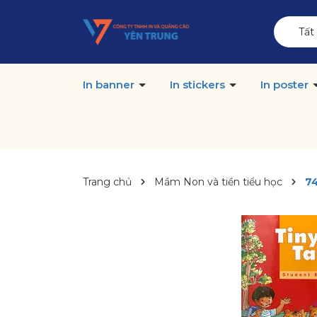
Tất
In banner
In stickers
In poster
Trang chủ
Mầm Non và tiền tiểu học
74