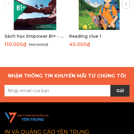
Sách học Empower B1+ - Giáo trình học tiếng Anh giao tiếp trình độ B1+
Reading clue 1
110.000₫
45.000₫
150.000₫
NHẬN THÔNG TIN KHUYẾN MÃI TỪ CHÚNG TÔI
Gửi
IN VÀ QUẢNG CÁO YÊN TRUNG