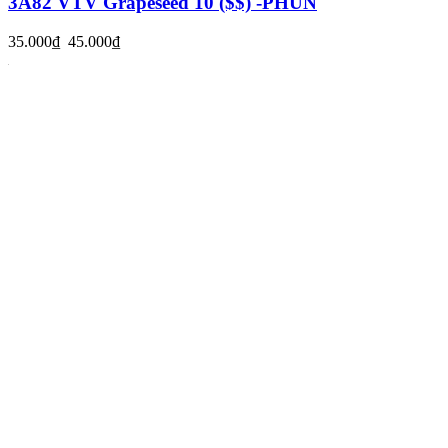
3A82 VTV Grapeseed 10 ($$) -PHUN
35.000₫
45.000₫
VTV GS 19
40.000₫
45.000₫
NHẬN THÔNG TIN KHUYẾN MÃI TỪ CHÚNG TÔI
Gửi
IN VÀ QUẢNG CÁO YÊN TRUNG
KĐT An Bình - Trần Xá - Yên Trung - Bắc Ninh