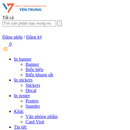
Tất cả
Đăng nhập
/
Đăng ký
0
In banner
Banner
Biển hiệu
Biển khung sắt
In stickers
Stickers
Decal
In poster
Posters
Standee
Khác
Văn phòng phẩm
Card Visit
Tin tức