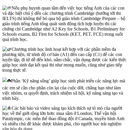
Nếu phụ huynh quan tâm đến việc học tiếng Anh của các con
và đặc biệt chú ý đến các chương trình Cambridge (hướng tới thi
IELTS) thì không thể bỏ qua bộ giáo trình Cambridge Prepare – bộ
giáo trình tiếng Anh tổng quát sinh động tích hợp luyện thi các
chứng chỉ Cambridge như A2 Key for Schools, B1 Preliminary for
Schools exams, B2 First for Schools (KET, PET, FCE) trong suốt
quá trình học.
Chương trình học linh hoạt kết hợp với các phần mềm đa
phương tiện, từ trình độ cơ bản (A1) đến cao cấp (C1) để các con
luyện tập, đi từ dễ đến khó, nắm chắc, vận dụng được các kiến thức
giúp học sinh đạt kết quả thi như mong muốn, cũng như giao tiếp
trong thực tế.
Phần ‘Kỹ năng sống’ giúp học sinh phát triển các năng lực mà
các em sẽ cần cho phần còn lại của cuộc đời, chẳng hạn như làm
việc nhóm, ra quyết định, trách nhiệm xã hội, kỹ năng sáng tạo và
trình bày.
Các bài báo và video sáng tạo kích thích sự tò mò của người
học về thế giới rộng lớn hơn: mua sắm ở London, Thế vận hội
Paralympic, các môn thể thao đồng đội ở Canada, truyền hình Anh
và nhiều chủ đề khác được khám phá, cho người học trải nghiệm
văn hóa đa dạng.