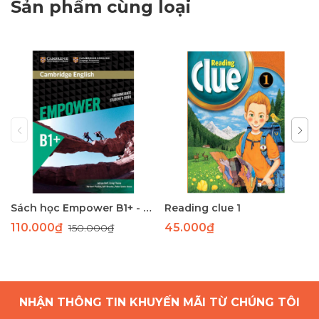
Sản phẩm cùng loại
Sách học Empower B1+ - Giáo trình học tiếng Anh giao tiếp trình độ B1+
Reading clue 1
110.000₫
45.000₫
150.000₫
NHẬN THÔNG TIN KHUYẾN MÃI TỪ CHÚNG TÔI