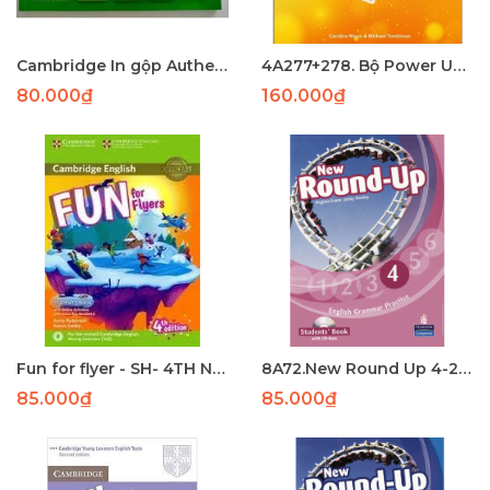
Cambridge In gộp Authentic Flyers 1,2,3,4
4A277+278. Bộ Power Up start smart (SB + WB) - LASER
80.000₫
160.000₫
Fun for flyer - SH- 4TH NHẬP
8A72.New Round Up 4-209 - PHUN
85.000₫
85.000₫