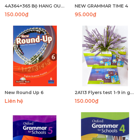
4A364+365 Bộ HANG OUT 4 (SB+WB) (120-96) - Laser
NEW GRAMMAR TIME 4
150.000₫
95.000₫
New Round Up 6
2A113 Flyers test 1-9 in gộp A5 (350p) - PHUN bìa mới
Liên hệ
150.000₫