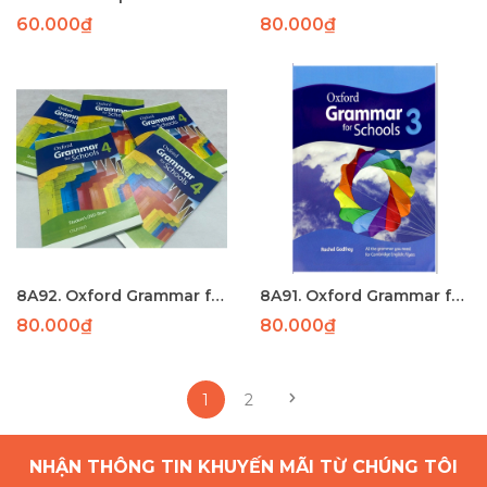
60.000₫
80.000₫
8A92. Oxford Grammar for school 4 (177) - PHUN
8A91. Oxford Grammar for school 3 (160p) - phun
80.000₫
80.000₫
1
2
NHẬN THÔNG TIN KHUYẾN MÃI TỪ CHÚNG TÔI