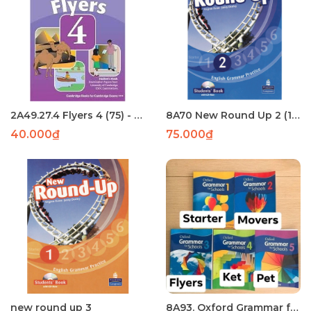
2A49.27.4 Flyers 4 (75) - phun
8A70 New Round Up 2 (152) - PHUN
40.000₫
75.000₫
new round up 3
8A93. Oxford Grammar for school 5 (190) - PHUN