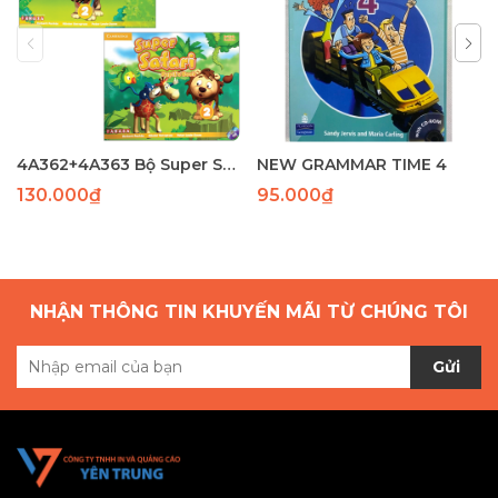
4A362+4A363 Bộ Super Safari 1( SB+WB)(97-82) laser
NEW GRAMMAR TIME 4
130.000₫
95.000₫
NHẬN THÔNG TIN KHUYẾN MÃI TỪ CHÚNG TÔI
Gửi