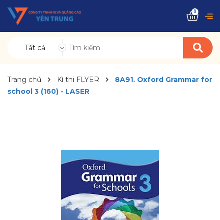
0
Tất cả
Trang chủ
Kì thi FLYER
8A91. Oxford Grammar for
school 3 (160) - LASER