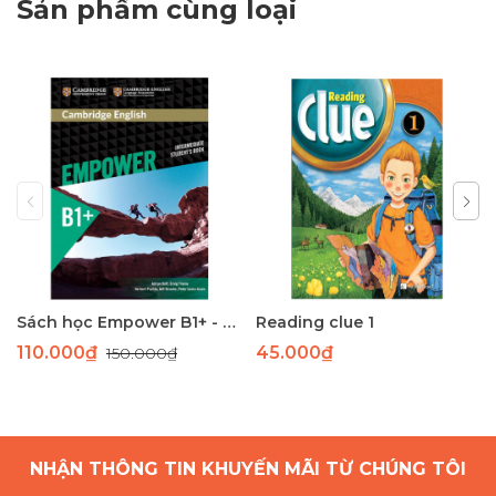
Sản phẩm cùng loại
Sách học Empower B1+ - Giáo trình học tiếng Anh giao tiếp trình độ B1+
Reading clue 1
110.000₫
45.000₫
150.000₫
NHẬN THÔNG TIN KHUYẾN MÃI TỪ CHÚNG TÔI