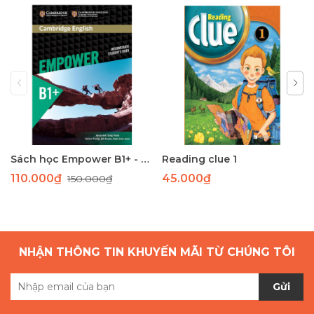
Sách học Empower B1+ - Giáo trình học tiếng Anh giao tiếp trình độ B1+
Reading clue 1
110.000₫
45.000₫
150.000₫
NHẬN THÔNG TIN KHUYẾN MÃI TỪ CHÚNG TÔI
Gửi