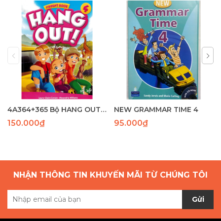
4A364+365 Bộ HANG OUT 4 (SB+WB) (120-96) - Laser
NEW GRAMMAR TIME 4
150.000₫
95.000₫
NHẬN THÔNG TIN KHUYẾN MÃI TỪ CHÚNG TÔI
Gửi