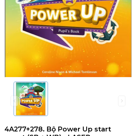
4A277+278. Bộ Power Up start