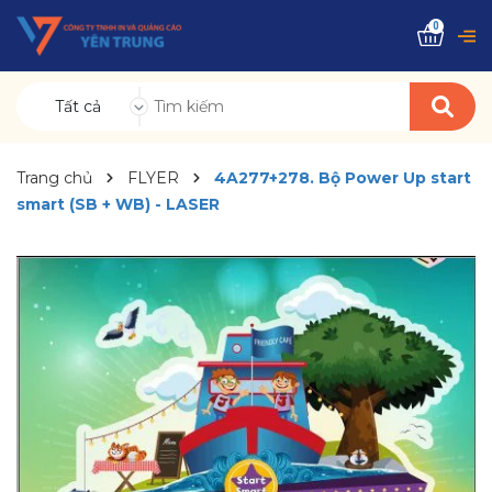
0
Tất cả
Trang chủ
FLYER
4A277+278. Bộ Power Up start
smart (SB + WB) - LASER