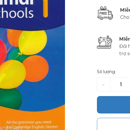
Miễ
Cho
Miễn
Đổi 
trợ 
Số lượng:
–