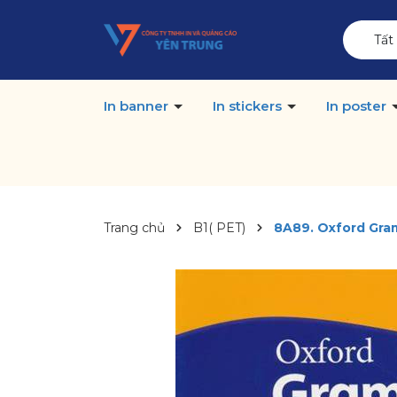
Tất
In banner
In stickers
In poster
Trang chủ
B1( PET)
8A89. Oxford Gram