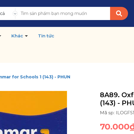
 cả
Khác
Tin tức
mar for Schools 1 (143) - PHUN
8A89. Oxf
(143) - P
Mã sp: ILOGFS
70.000