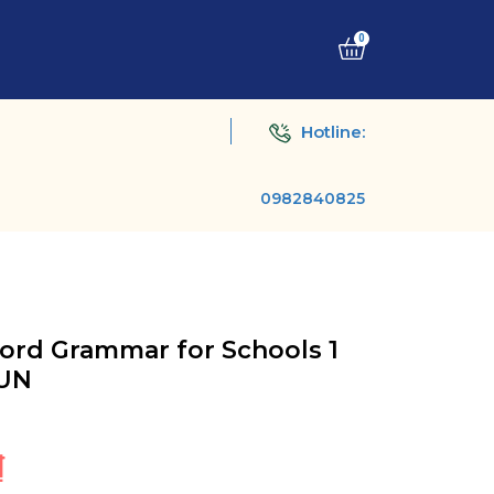
0
Hotline:
0982840825
ord Grammar for Schools 1
HUN
1
₫