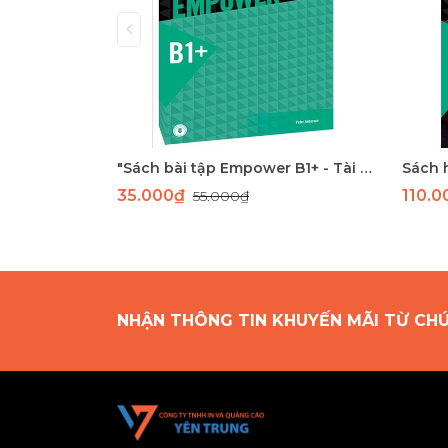
"Sách bài tập Empower B1+ - Tài liệu học tiếng Anh trung cấp Cambridge"
35.000₫
110.
55.000₫
NHẬN THÔNG TIN KHUYẾN MÃI TỪ CH