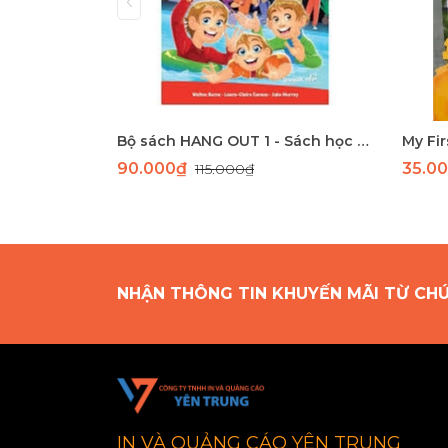
Bộ sách HANG OUT 1 - Sách học tiếng Anh giao tiếp dành cho học sinh tiểu học
90.000₫
35.0
115.000₫
NHẬN THÔNG TIN KHUYẾN MÃI TỪ CH
IN VÀ QUẢNG CÁO YÊN TRUNG