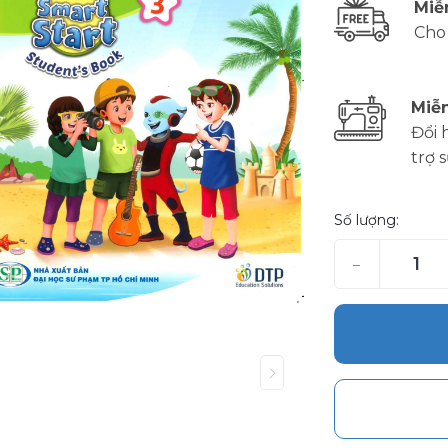
Miễ
Cho
Miễn
Đổi 
trợ 
Số lượng:
–