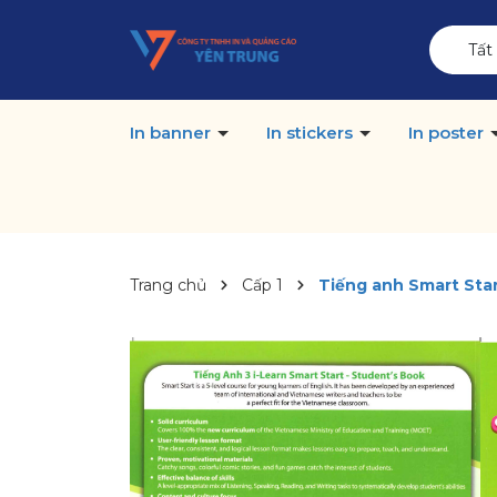
Tất
In banner
In stickers
In poster
Trang chủ
Cấp 1
Tiếng anh Smart Star