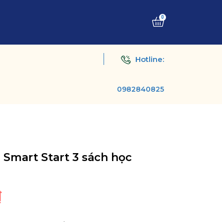
0
Hotline:
0982840825
 Smart Start 3 sách học
₫