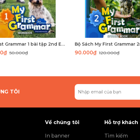
My First Grammar 1 bài tập 2nd Edition
00₫
90.000₫
50.000₫
120.000₫
ÚNG TÔI
Về chúng tôi
Hỗ trợ khách
In banner
Tìm kiếm