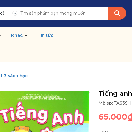
 cả
Khác
Tin tức
t 3 sách học
Tiếng anh
Mã sp: TAS3SH
65.000