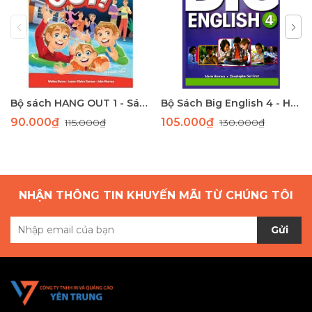
Bộ sách HANG OUT 1 - Sách học tiếng Anh giao tiếp dành cho học sinh tiểu học
Bộ Sách Big English 4 - Học Tiếng Anh Toàn Diện Cho Học Sinh Tiểu Học
90.000₫
105.000₫
115.000₫
130.000₫
NHẬN THÔNG TIN KHUYẾN MÃI TỪ CHÚNG TÔI
Gửi