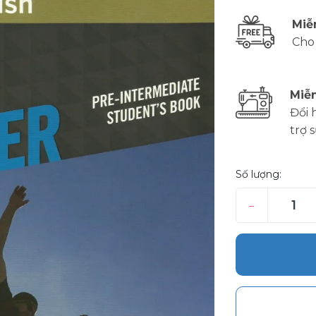
Miễ
Cho
Miễn
Đổi 
trợ 
Số lượng:
–