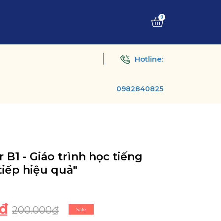
0
Hotline:
0982840825
B1 - Giáo trình học tiếng
tiếp hiệu quả"
₫
200.000₫
Sale