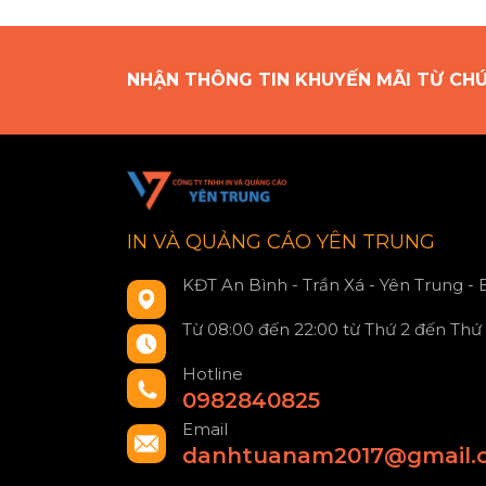
NHẬN THÔNG TIN KHUYẾN MÃI TỪ CH
IN VÀ QUẢNG CÁO YÊN TRUNG
KĐT An Bình - Trần Xá - Yên Trung -
Từ 08:00 đến 22:00 từ Thứ 2 đến Thứ
Hotline
0982840825
Email
danhtuanam2017@gmail.