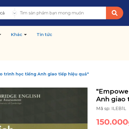
 cả
Khác
Tin tức
o trình học tiếng Anh giao tiếp hiệu quả"
"Empower 
Anh giao 
Mã sp: ILEB1L
150.000