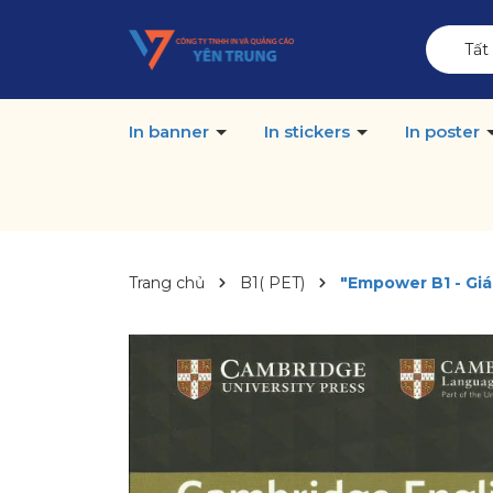
Tất
In banner
In stickers
In poster
Trang chủ
B1( PET)
"Empower B1 - Giá