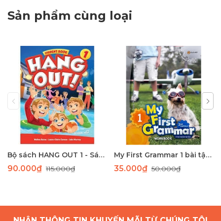
Sản phẩm cùng loại
Bộ sách HANG OUT 1 - Sách học tiếng Anh giao tiếp dành cho học sinh tiểu học
My First Grammar 1 bài tập 2nd Edition
90.000₫
35.000₫
115.000₫
50.000₫
NHẬN THÔNG TIN KHUYẾN MÃI TỪ CHÚNG TÔI