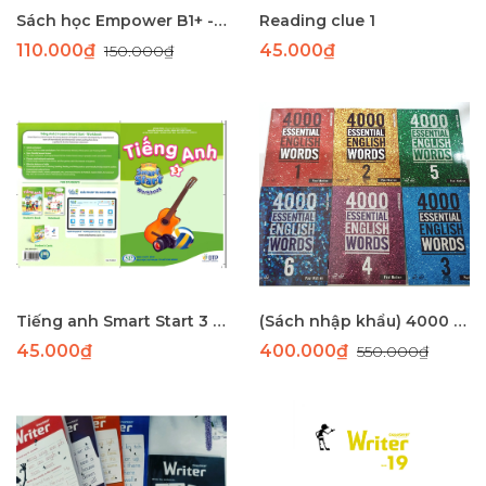
Sách học Empower B1+ - Giáo trình học tiếng Anh giao tiếp trình độ B1+
Reading clue 1
110.000₫
45.000₫
150.000₫
Tiếng anh Smart Start 3 bài tập
(Sách nhập khẩu) 4000 Essential english words 1-6
45.000₫
400.000₫
550.000₫