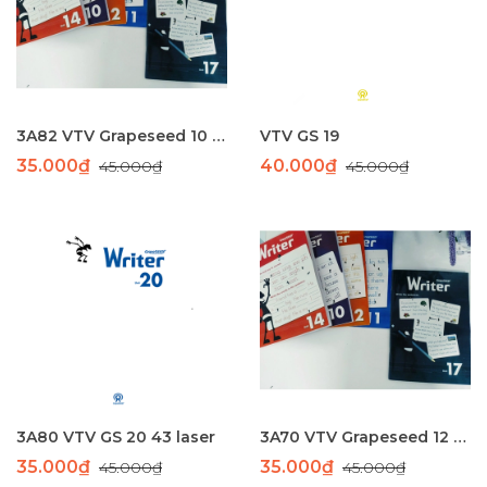
3A82 VTV Grapeseed 10 ($$) -PHUN
VTV GS 19
35.000₫
40.000₫
45.000₫
45.000₫
3A80 VTV GS 20 43 laser
3A70 VTV Grapeseed 12 (43) - LASER
35.000₫
35.000₫
45.000₫
45.000₫