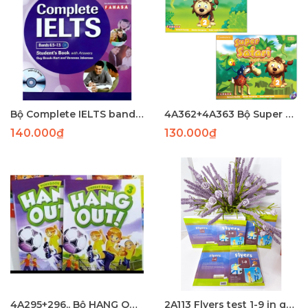
Bộ Complete IELTS band 6.5-7 (SB+WB)
4A362+4A363 Bộ Super Safari 1( SB+WB)(97-82) laser
140.000₫
130.000₫
4A295+296.. Bộ HANG OUT 3 (SB +WB) (122+98) - LASER
2A113 Flyers test 1-9 in gộp A5 (350p) - PHUN bìa mới