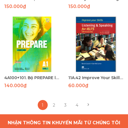
150.000₫
150.000₫
4A100+101. Bộ PREPARE level 1 (SB + WB đen trắng ) (159+86) - LASER
11A.42 Improve Your Skills Listening & Speaking for IELTS 4.5 - 6.0 SB with Key-p118
140.000₫
60.000₫
1
2
3
4
NHẬN THÔNG TIN KHUYẾN MÃI TỪ CHÚNG TÔI