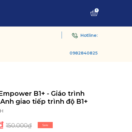
0
Hotline:
0982840825
Empower B1+ - Giáo trình
 Anh giao tiếp trình độ B1+
SH
₫
150.000₫
Sale