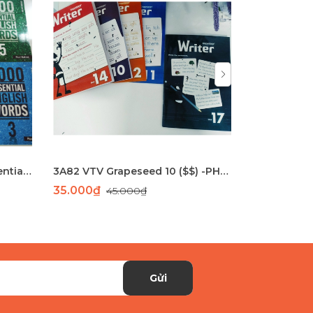
(Sách nhập khẩu) 4000 Essential english words 1-6
3A82 VTV Grapeseed 10 ($$) -PHUN
VTV GS 19
35.000₫
40.000₫
45.000₫
Gửi