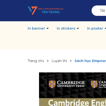
Tất
In banner
In stickers
In poster
Trang chủ
Luyện thi
Sách học Empower 