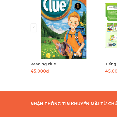
Reading clue 1
Tiếng 
45.000₫
45.0
NHẬN THÔNG TIN KHUYẾN MÃI TỪ CH