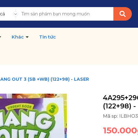
 cả
Khác
Tin tức
ANG OUT 3 (SB +WB) (122+98) - LASER
4A295+29
(122+98) 
Mã sp: ILBHO3
150.000