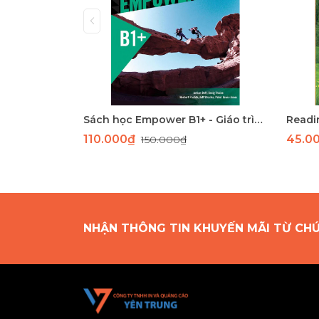
Sách học Empower B1+ - Giáo trình học tiếng Anh giao tiếp trình độ B1+
Readin
110.000₫
45.0
150.000₫
NHẬN THÔNG TIN KHUYẾN MÃI TỪ CH