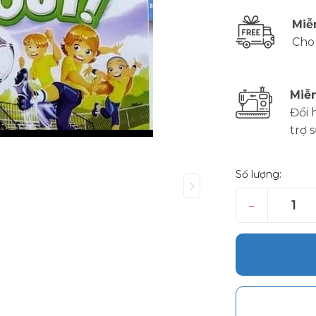
Miễ
Cho
Miễn
Đổi 
trợ 
Số lượng:
–