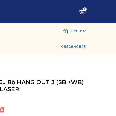
0
Hotline:
0982840825
6.. Bộ HANG OUT 3 (SB +WB)
- LASER
₫