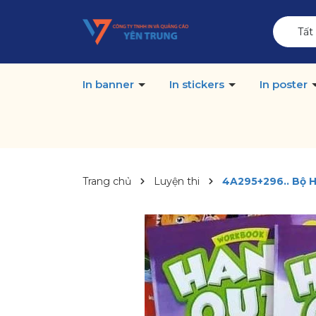
Tất
In banner
In stickers
In poster
Trang chủ
Luyện thi
4A295+296.. Bộ H