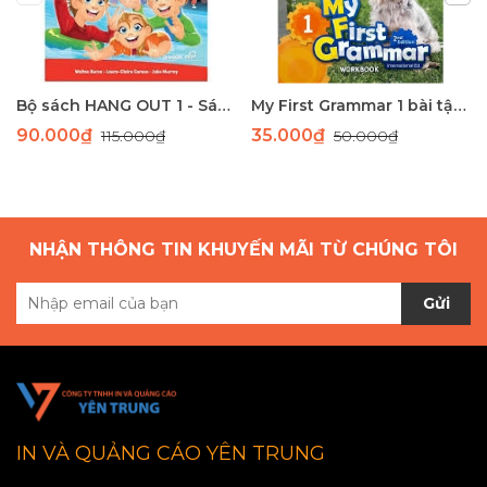
Bộ sách HANG OUT 1 - Sách học tiếng Anh giao tiếp dành cho học sinh tiểu học
My First Grammar 1 bài tập 2nd Edition
90.000₫
35.000₫
115.000₫
50.000₫
NHẬN THÔNG TIN KHUYẾN MÃI TỪ CHÚNG TÔI
Gửi
IN VÀ QUẢNG CÁO YÊN TRUNG