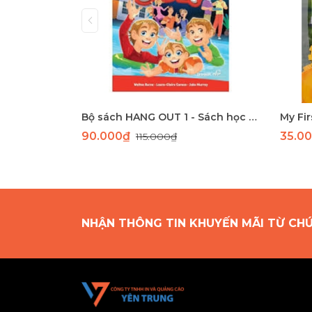
Bộ sách HANG OUT 1 - Sách học tiếng Anh giao tiếp dành cho học sinh tiểu học
90.000₫
35.0
115.000₫
NHẬN THÔNG TIN KHUYẾN MÃI TỪ CH