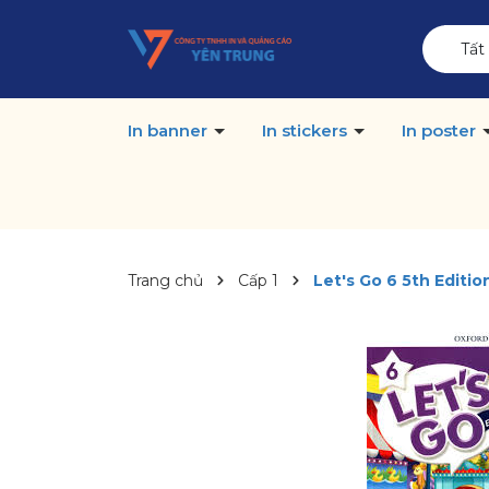
Tất
In banner
In stickers
In poster
Trang chủ
Cấp 1
Let's Go 6 5th Editi