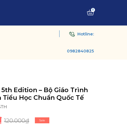
0
Hotline:
0982840825
 5th Edition – Bộ Giáo Trình
h Tiểu Học Chuẩn Quốc Tế
5TH
₫
120.000₫
Sale