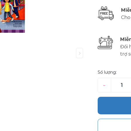
Miễ
Cho
Miễn
Đổi 
trợ 
Số lượng:
–