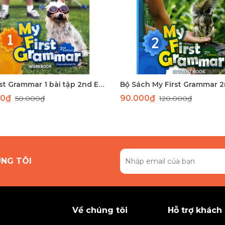
My First Grammar 1 bài tập 2nd Edition
00₫
90.000₫
50.000₫
120.000₫
ÚNG TÔI
Về chúng tôi
Hỗ trợ khách