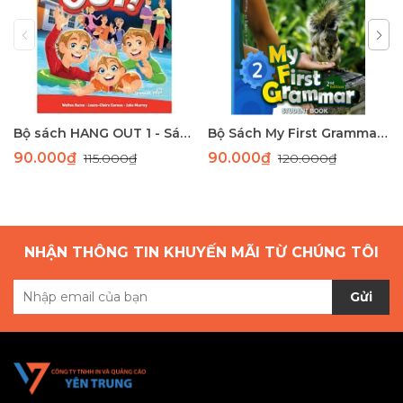
Bộ sách HANG OUT 1 - Sách học tiếng Anh giao tiếp dành cho học sinh tiểu học
Bộ Sách My First Grammar 2nd Edition Level 2 - Học Ngữ Pháp Tiếng Anh Cơ Bản Cho Trẻ Em*
90.000₫
90.000₫
115.000₫
120.000₫
NHẬN THÔNG TIN KHUYẾN MÃI TỪ CHÚNG TÔI
Gửi