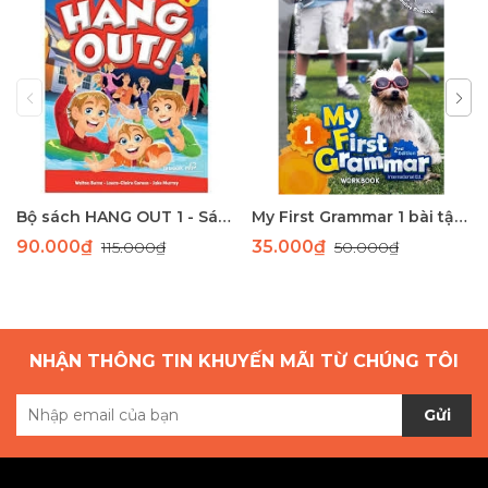
Bộ sách HANG OUT 1 - Sách học tiếng Anh giao tiếp dành cho học sinh tiểu học
My First Grammar 1 bài tập 2nd Edition
90.000₫
35.000₫
115.000₫
50.000₫
NHẬN THÔNG TIN KHUYẾN MÃI TỪ CHÚNG TÔI
Gửi