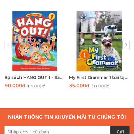
Bộ sách HANG OUT 1 - Sách học tiếng Anh giao tiếp dành cho học sinh tiểu học
My First Grammar 1 bài tập 2nd Edition
90.000₫
35.000₫
115.000₫
50.000₫
NHẬN THÔNG TIN KHUYẾN MÃI TỪ CHÚNG TÔI
Gửi