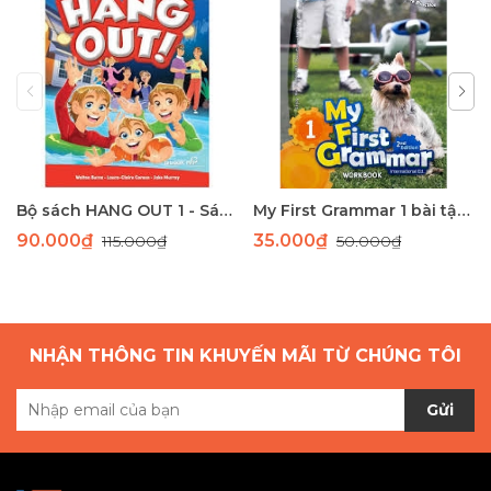
Bộ sách HANG OUT 1 - Sách học tiếng Anh giao tiếp dành cho học sinh tiểu học
My First Grammar 1 bài tập 2nd Edition
90.000₫
35.000₫
115.000₫
50.000₫
NHẬN THÔNG TIN KHUYẾN MÃI TỪ CHÚNG TÔI
Gửi