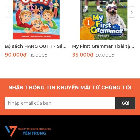
Bộ sách HANG OUT 1 - Sách học tiếng Anh giao tiếp dành cho học sinh tiểu học
My First Grammar 1 bài tập 2nd Edition
90.000₫
35.000₫
115.000₫
50.000₫
NHẬN THÔNG TIN KHUYẾN MÃI TỪ CHÚNG TÔI
Gửi