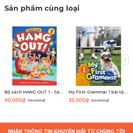
Sản phẩm cùng loại
Bộ sách HANG OUT 1 - Sách học tiếng Anh giao tiếp dành cho học sinh tiểu học
My First Grammar 1 bài tập 2nd Edition
90.000₫
35.000₫
115.000₫
50.000₫
NHẬN THÔNG TIN KHUYẾN MÃI TỪ CHÚNG TÔI