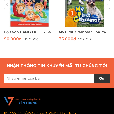
Bộ sách HANG OUT 1 - Sách học tiếng Anh giao tiếp dành cho học sinh tiểu học
My First Grammar 1 bài tập 2nd Edition
90.000₫
35.000₫
115.000₫
50.000₫
NHẬN THÔNG TIN KHUYẾN MÃI TỪ CHÚNG TÔI
Gửi
IN VÀ QUẢNG CÁO YÊN TRUNG