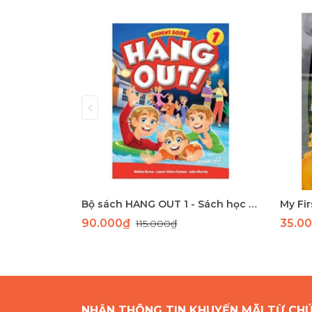
Bộ sách HANG OUT 1 - Sách học tiếng Anh giao tiếp dành cho học sinh tiểu học
90.000₫
35.0
115.000₫
NHẬN THÔNG TIN KHUYẾN MÃI TỪ CH