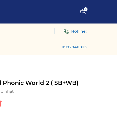
0
Hotline:
0982840825
 Phonic World 2 ( SB+WB)
ập nhật
₫