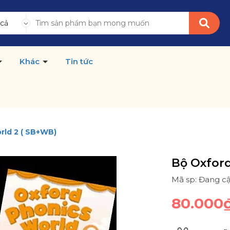
 cả
Khác
Tin tức
rld 2 ( SB+WB)
Bộ Oxford
Mã sp: Đang c
80.000