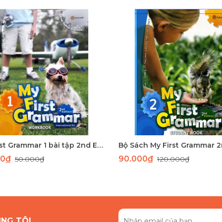
My First Grammar 1 bài tập 2nd Edition
00₫
90.000₫
50.000₫
120.000₫
ÚNG TÔI