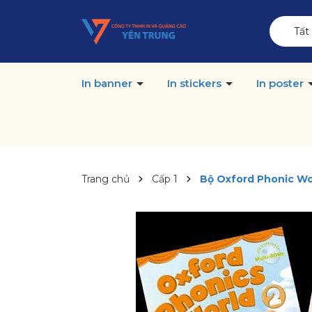
Tất
In banner
In stickers
In poster
Trang chủ
Cấp 1
Bộ Oxford Phonic Wo