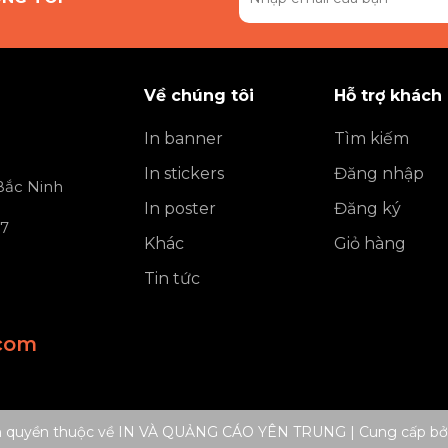
Về chúng tôi
Hỗ trợ khách
In banner
Tìm kiếm
In stickers
Đăng nhập
 Bắc Ninh
In poster
Đăng ký
 7
Khác
Giỏ hàng
Tin tức
com
n quyền thuộc về IN VÀ QUẢNG CÁO YÊN TRUNG
|
Cung cấp bở