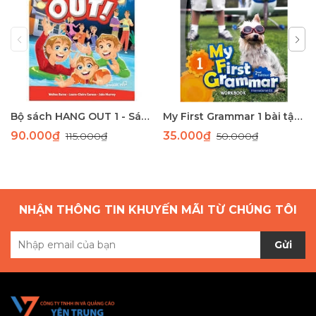
Bộ sách HANG OUT 1 - Sách học tiếng Anh giao tiếp dành cho học sinh tiểu học
My First Grammar 1 bài tập 2nd Edition
90.000₫
35.000₫
115.000₫
50.000₫
NHẬN THÔNG TIN KHUYẾN MÃI TỪ CHÚNG TÔI
Gửi