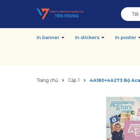
Tất
In banner
In stickers
In poster
Trang chủ
Cấp 1
4A180+4A273 Bộ Acade