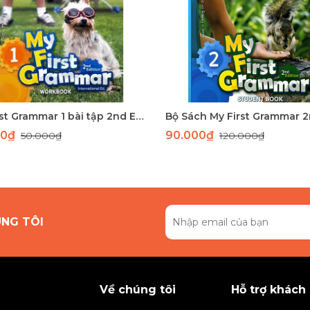
My First Grammar 1 bài tập 2nd Edition
00₫
90.000₫
50.000₫
120.000₫
ÚNG TÔI
Về chúng tôi
Hỗ trợ khách