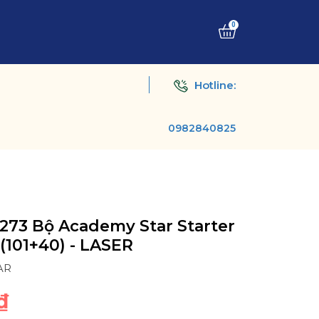
0
Hotline:
0982840825
273 Bộ Academy Star Starter
 (101+40) - LASER
AR
₫