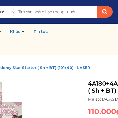
 cả
Khác
Tin tức
my Star Starter ( Sh + BT) (101+40) - LASER
4A180+4A
( Sh + BT)
Mã sp: IACAST
110.000