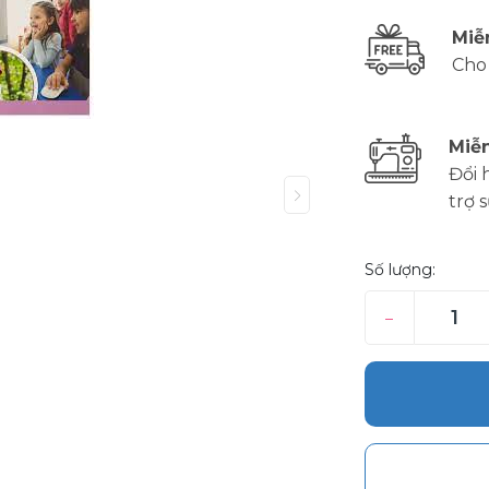
Miễ
Cho
Miễn
Đổi 
trợ 
Số lượng:
–