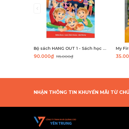
Bộ sách HANG OUT 1 - Sách học tiếng Anh giao tiếp dành cho học sinh tiểu học
90.000₫
35.0
115.000₫
NHẬN THÔNG TIN KHUYẾN MÃI TỪ CH