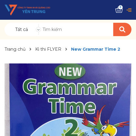
0
Tất cả
Trang chủ
Kì thi FLYER
New Grammar Time 2