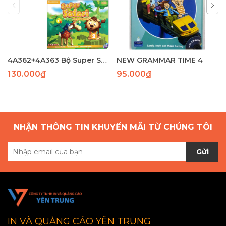
4A362+4A363 Bộ Super Safari 1( SB+WB)(97-82) laser
NEW GRAMMAR TIME 4
130.000₫
95.000₫
NHẬN THÔNG TIN KHUYẾN MÃI TỪ CHÚNG TÔI
Gửi
IN VÀ QUẢNG CÁO YÊN TRUNG