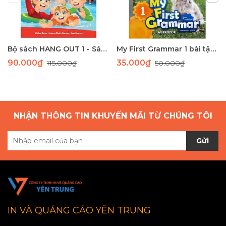
Bộ sách HANG OUT 1 - Sách học tiếng Anh giao tiếp dành cho học sinh tiểu học
My First Grammar 1 bài tập 2nd Edition
90.000₫
35.000₫
115.000₫
50.000₫
NHẬN THÔNG TIN KHUYẾN MÃI TỪ CHÚNG TÔI
Gửi
IN VÀ QUẢNG CÁO YÊN TRUNG