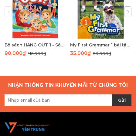
Bộ sách HANG OUT 1 - Sách học tiếng Anh giao tiếp dành cho học sinh tiểu học
My First Grammar 1 bài tập 2nd Edition
90.000₫
35.000₫
115.000₫
50.000₫
NHẬN THÔNG TIN KHUYẾN MÃI TỪ CHÚNG TÔI
Gửi