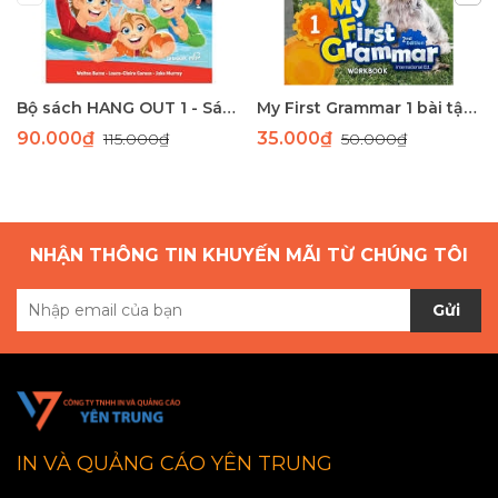
Bộ sách HANG OUT 1 - Sách học tiếng Anh giao tiếp dành cho học sinh tiểu học
My First Grammar 1 bài tập 2nd Edition
90.000₫
35.000₫
115.000₫
50.000₫
NHẬN THÔNG TIN KHUYẾN MÃI TỪ CHÚNG TÔI
Gửi
IN VÀ QUẢNG CÁO YÊN TRUNG