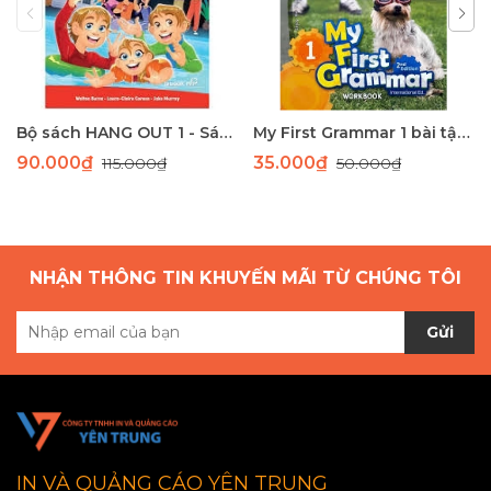
Bộ sách HANG OUT 1 - Sách học tiếng Anh giao tiếp dành cho học sinh tiểu học
My First Grammar 1 bài tập 2nd Edition
90.000₫
35.000₫
115.000₫
50.000₫
NHẬN THÔNG TIN KHUYẾN MÃI TỪ CHÚNG TÔI
Gửi
IN VÀ QUẢNG CÁO YÊN TRUNG