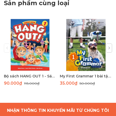
Sản phẩm cùng loại
Bộ sách HANG OUT 1 - Sách học tiếng Anh giao tiếp dành cho học sinh tiểu học
My First Grammar 1 bài tập 2nd Edition
90.000₫
35.000₫
115.000₫
50.000₫
NHẬN THÔNG TIN KHUYẾN MÃI TỪ CHÚNG TÔI