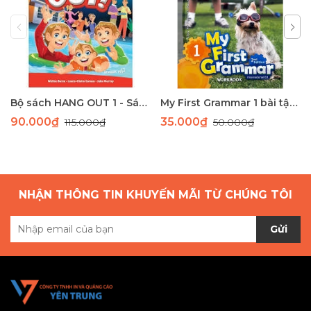
Bộ sách HANG OUT 1 - Sách học tiếng Anh giao tiếp dành cho học sinh tiểu học
My First Grammar 1 bài tập 2nd Edition
90.000₫
35.000₫
115.000₫
50.000₫
NHẬN THÔNG TIN KHUYẾN MÃI TỪ CHÚNG TÔI
Gửi