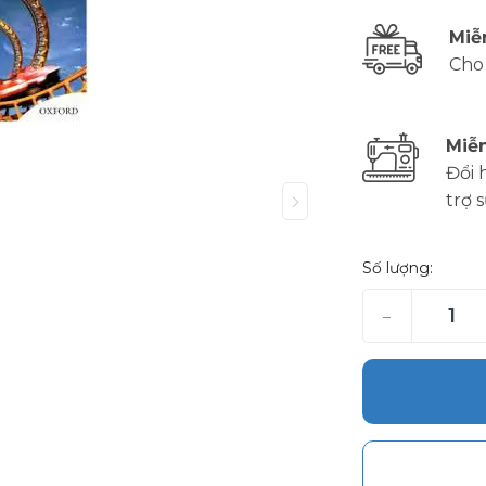
Miễ
Cho
Miễn
Đổi 
trợ 
Số lượng:
–