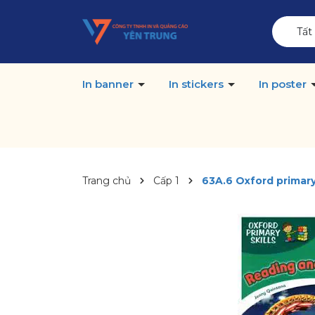
Tất
In banner
In stickers
In poster
Trang chủ
Cấp 1
63A.6 Oxford primary 