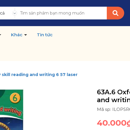
 cả
Khác
Tin tức
skill reading and writing 6 57 laser
63A.6 Oxf
and writin
Mã sp: ILOPSR
40.000