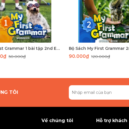
My First Grammar 1 bài tập 2nd Edition
00₫
90.000₫
50.000₫
120.000₫
ÚNG TÔI
Về chúng tôi
Hỗ trợ khách