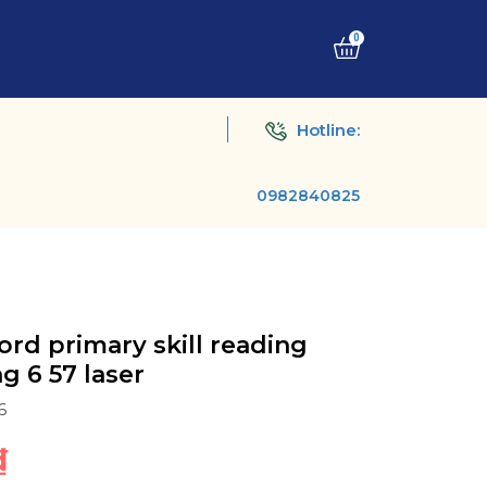
0
Hotline:
0982840825
ord primary skill reading
g 6 57 laser
6
₫