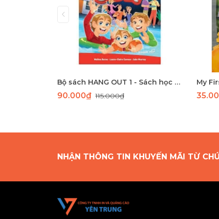
Bộ sách HANG OUT 1 - Sách học tiếng Anh giao tiếp dành cho học sinh tiểu học
90.000₫
35.0
115.000₫
NHẬN THÔNG TIN KHUYẾN MÃI TỪ CH