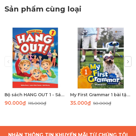
Sản phẩm cùng loại
Bộ sách HANG OUT 1 - Sách học tiếng Anh giao tiếp dành cho học sinh tiểu học
My First Grammar 1 bài tập 2nd Edition
90.000₫
35.000₫
115.000₫
50.000₫
NHẬN THÔNG TIN KHUYẾN MÃI TỪ CHÚNG TÔI