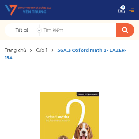
0
Tất cả
Trang chủ
Cấp 1
56A.3 Oxford math 2- LAZER-
154