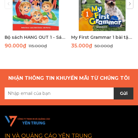
Bộ sách HANG OUT 1 - Sách học tiếng Anh giao tiếp dành cho học sinh tiểu học
My First Grammar 1 bài tập 2nd Edition
90.000₫
35.000₫
115.000₫
50.000₫
NHẬN THÔNG TIN KHUYẾN MÃI TỪ CHÚNG TÔI
Gửi
IN VÀ QUẢNG CÁO YÊN TRUNG