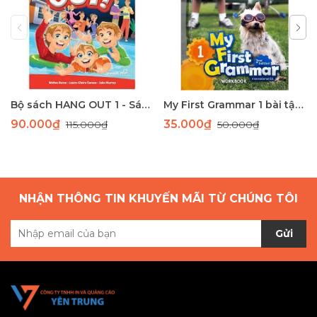
Bộ sách HANG OUT 1 - Sách học tiếng Anh giao tiếp dành cho học sinh tiểu học
My First Grammar 1 bài tập 2nd Edition
90.000₫
35.000₫
115.000₫
50.000₫
NHẬN THÔNG TIN KHUYẾN MÃI TỪ CHÚNG TÔI
Gửi