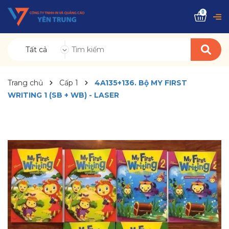
0
Tất cả
Trang chủ
Cấp 1
4A135+136. Bộ MY FIRST
WRITING 1 (SB + WB) - LASER